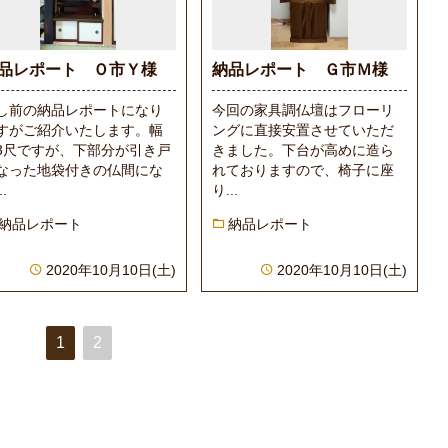
品レポート Ｏ市Ｙ様
納品レポート Ｇ市Ｍ様
し前の納品レポートになり
今回の家具調仏壇はフローリ
すがご紹介いたします。幅
ングに直接安置させていただ
3尺ですが、下部分が引き戸
きました。下台が高めに造ら
なった地袋付きの仏間にな
れておりますので、椅子に座
..
り...
納品レポート
納品レポート
2020年10月10日(土)
2020年10月10日(土)
1
2