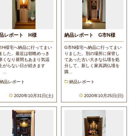
品レポート H様
納品レポート G市N様
市H様宅へ納品に行ってまい
G市N様宅へ納品に行ってまい
ました。最近は朝晩めっき
りました。別の場所に保管し
寒くなり昼間もあまり気温
てあった古い大きな仏壇を処
上がらない日が続きます
分して、新しく家具調仏壇を
...
購...
納品レポート
納品レポート
2020年10月31日(土)
2020年10月25日(日)