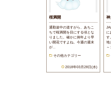
桜満開
神
通勤途中の道すがら、あちこ
J
ちで桜満開を目にする頃とな
に
りました。確かに例年より早
す
い開花ですよね。今週の週末
地
が...
～２
その他カテゴリー
2018年03月28日(水)