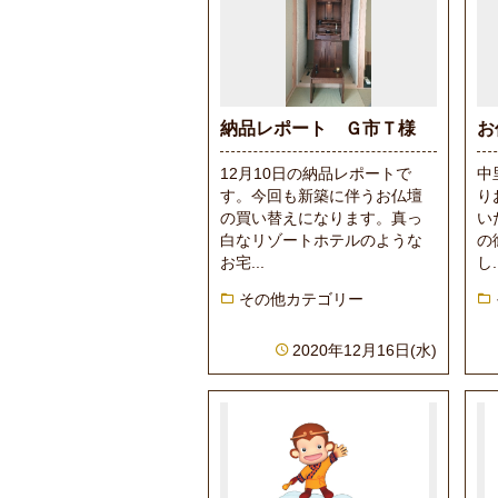
納品レポート Ｇ市Ｔ様
お
12月10日の納品レポートで
中
す。今回も新築に伴うお仏壇
り
の買い替えになります。真っ
い
白なリゾートホテルのような
の
お宅...
し.
その他カテゴリー
2020年12月16日(水)