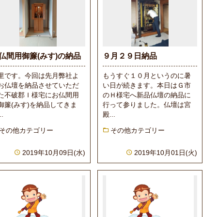
仏間用御簾(みす)の納品
９月２９日納品
里です。今回は先月弊社よ
もうすぐ１０月というのに暑
お仏壇を納品させていただ
い日が続きます。本日はＧ市
た不破郡Ｉ様宅にお仏間用
のＨ様宅へ新品仏壇の納品に
御簾(みす)を納品してきま
行って参りました。仏壇は宮
..
殿...
その他カテゴリー
その他カテゴリー
2019年10月09日(水)
2019年10月01日(火)