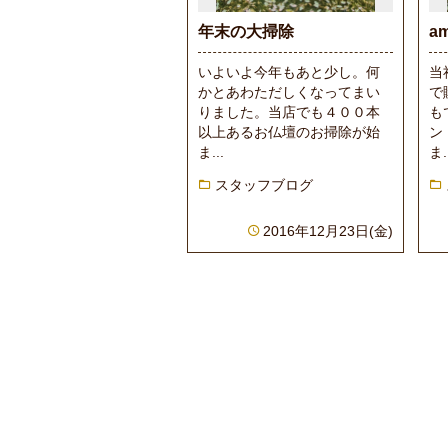
年末の大掃除
a
いよいよ今年もあと少し。何
当
かとあわただしくなってまい
で
りました。当店でも４００本
も
以上あるお仏壇のお掃除が始
ン
ま...
ま.
スタッフブログ
2016年12月23日(金)