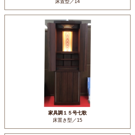
床置型／14
家具調１５号七歌
床置き型／15