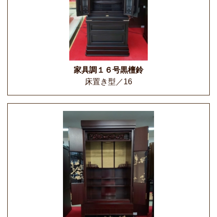
家具調１６号黒檀鈴
床置き型／16