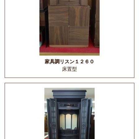
家具調リスン１２６０
床置型