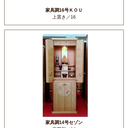
家具調16号ＫＯＵ
上置き／16
家具調14号セゾン