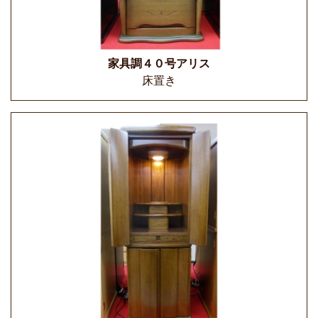
家具調４０号アリス
床置き