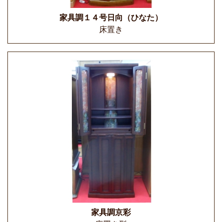
家具調１４号日向（ひなた）
床置き
家具調京彩