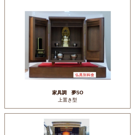
家具調 夢SO
上置き型