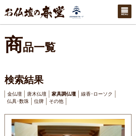
商
品一覧
検索結果
金仏壇
唐木仏壇
家具調仏壇
線香･ローソク
仏具･数珠
位牌
その他