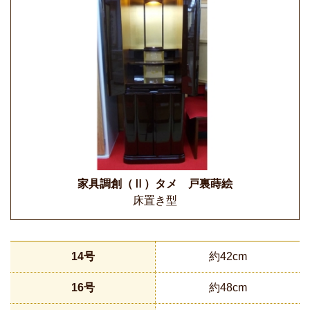
家具調創（Ⅱ）タメ 戸裏蒔絵
床置き型
14号
約42cm
16号
約48cm