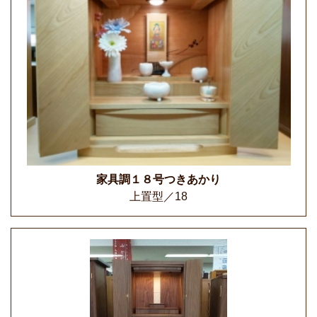
家具調１８号つきあかり
上置型／18