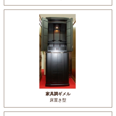
家具調ギメル
床置き型