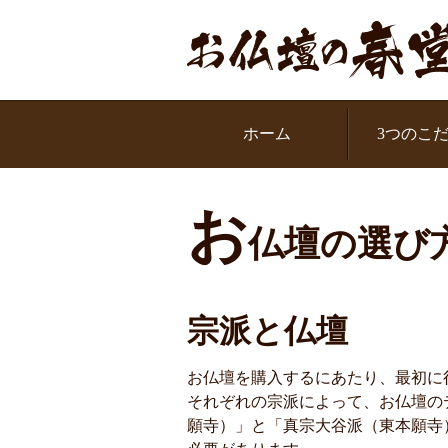
お問い合わせください
ル：0120-319951
ホーム
3つのこ
お
仏壇の選び
宗派と仏壇
お仏壇を購入するにあたり、最初に
それぞれの宗派によって、お仏壇の
願寺）」と「真宗大谷派（東本願寺