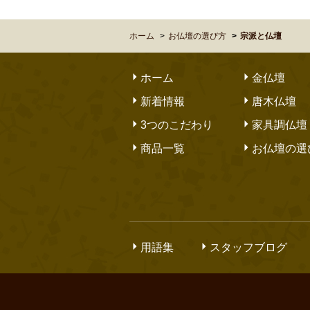
ホーム
お仏壇の選び方
宗派と仏壇
仏壇公正取引協議会会員
ホーム
金仏壇
新着情報
唐木仏壇
3つのこだわり
家具調仏壇
商品一覧
お仏壇の選
用語集
スタッフブログ