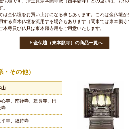
金仏壇です。浄土真宗本願寺派（西本願寺）との違いは、お仏
す。
ては金仏壇をお買い上げになる事もあります。これは金仏壇が
用する唐木仏壇を流用する場合もあります（関東では東本願寺
ご本尊及び仏具は東本願寺用をご用意いたします。
金仏壇（東本願寺）の商品一覧へ
系・その他）
本山
妙心寺、南禅寺、建長寺、円
覚寺
永平寺、総持寺