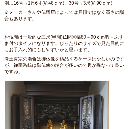
例…16号→1尺6寸(約48ｃｍ)、30号→3尺(約90ｃｍ)
※メーカーさんや仏壇店によっては戸幅ではなく高さの場
合もあります。
お仏間は一般的な三尺(半間)仏間※幅80～90ｃｍ程＋ふす
ま付のタイプになります。ぴったりのサイズで見た目的に
もお手入れ的にもしやすいかと思います。
浄土真宗の場合は御仏像を納品するケースは少ないのです
が、禅宗系統は御仏像の場合が多いので趣が異なって良い
ですね。