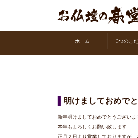
お問い合わせください
ル：0120-319951
ホーム
3つのこ
明けましておめで
新年明けましておめでとうございま
本年もよろしくお願い致します
正月２日より営業しておりますが、