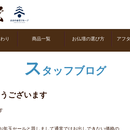
だわり
商品一覧
お仏壇の選び方
アフ
ス
タッフブログ
とうございます
す
お年玉セールと題しまして通常ではお出しできない価格の