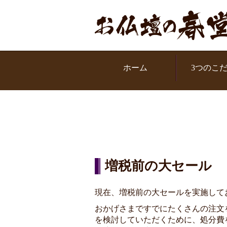
お問い合わせください
ル：0120-319951
ホーム
3つのこ
増税前の大セール
現在、増税前の大セールを実施して
おかげさまですでにたくさんの注文
を検討していただくために、処分費