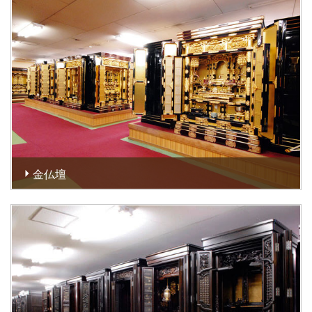
金仏壇
漆や金箔といった材料を使ったお仏壇のことを金仏壇と呼び
ます。本願寺系の宗派の方は金仏壇になります。金仏壇は日
本の伝統的な漆工技術をもとに製作されるお仏壇で、漆黒に
金箔が輝く美しさが特徴です 。