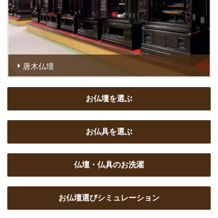
唐木仏壇
唐木仏壇は、使っている木材によって種別されます。普及品
では桜、高級品では黒檀、紫檀、タガヤ、黒柿、屋久杉など
お仏壇を選ぶ
があります。やはり一般的には黒檀、紫檀が主流です。
お仏具を選ぶ
仏壇・仏具の
お洗濯
お仏壇選び
シミュレーション